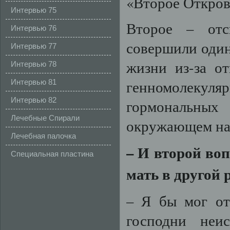
«Второе Откров
Интервью 75
Второе – отс
Интервью 76
совершили один
Интервью 77
жизни из-за о
Интервью 78
генномолеку
Интервью 81
Интервью 82
гормональны
Лечебные Спирали
окружающем нас
Лечебная палочка
–
И
второй
воп
здоровья
Специальная пластина
мать
в
другой
– Я бы мог от
господни неи