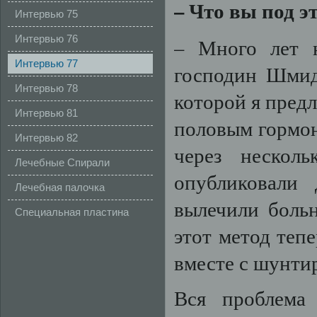
–
Что
вы
под
э
Интервью 75
Интервью 76
– Много лет 
Интервью 77
господин Шмид
Интервью 78
которой я пред
Интервью 81
половым гормоно
Интервью 82
через несколь
Лечебные Спирали
опубликовали 
Лечебная палочка
вылечили больн
здоровья
Специальная пластина
этот метод теп
вместе с шунти
Вся проблема